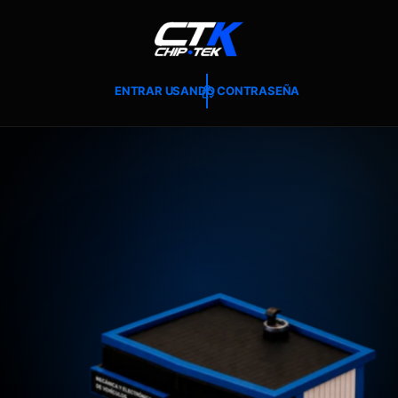
T
E
A
L
C
O
ENTRAR USANDO CONTRASEÑA
N
T
E
N
I
D
O