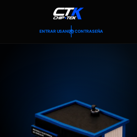
T
E
A
L
C
O
ENTRAR USANDO CONTRASEÑA
N
T
E
N
I
D
O