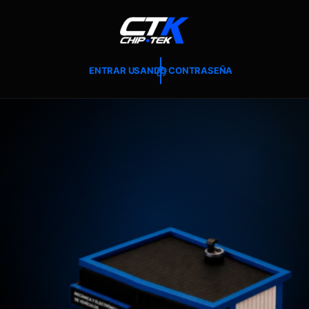
T
E
A
L
C
O
ENTRAR USANDO CONTRASEÑA
N
T
E
N
I
D
O