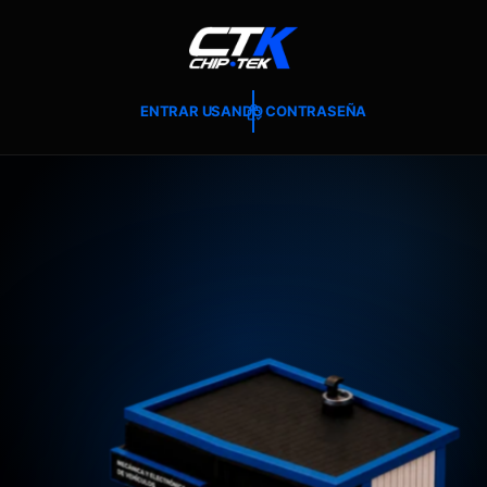
T
E
A
L
C
O
ENTRAR USANDO CONTRASEÑA
N
T
E
N
I
D
O