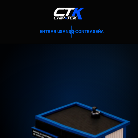
T
E
A
L
C
O
ENTRAR USANDO CONTRASEÑA
N
T
E
N
I
D
O