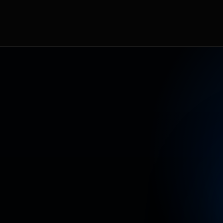
T
E
A
L
C
O
N
T
E
N
I
D
O