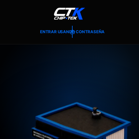
T
E
A
L
C
O
ENTRAR USANDO CONTRASEÑA
N
T
E
N
I
D
O