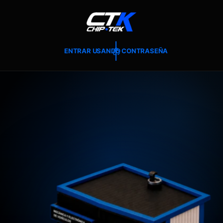
T
E
A
L
C
O
ENTRAR USANDO CONTRASEÑA
N
T
E
N
I
D
O