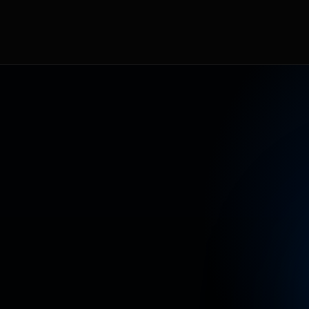
T
E
A
L
C
O
N
T
E
N
I
D
O