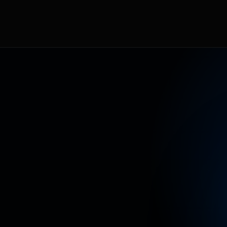
T
E
A
L
C
O
N
T
E
N
I
D
O