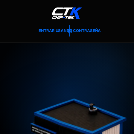
T
E
A
L
C
O
ENTRAR USANDO CONTRASEÑA
N
T
E
N
I
D
O