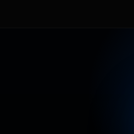
T
E
A
L
C
O
N
T
E
N
I
D
O