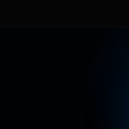
T
E
A
L
C
O
N
T
E
N
I
D
O