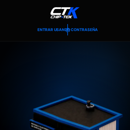
T
E
A
L
C
O
ENTRAR USANDO CONTRASEÑA
N
T
E
N
I
D
O