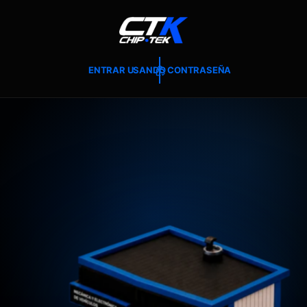
T
E
A
L
C
O
ENTRAR USANDO CONTRASEÑA
N
T
E
N
I
D
O