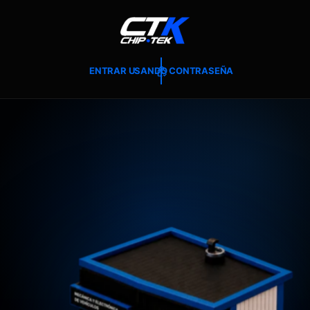
T
E
A
L
C
O
ENTRAR USANDO CONTRASEÑA
N
T
E
N
I
D
O