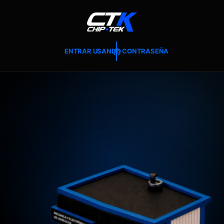
T
E
A
L
C
O
ENTRAR USANDO CONTRASEÑA
N
T
E
N
I
D
O