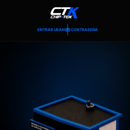
T
E
A
L
C
O
ENTRAR USANDO CONTRASEÑA
N
T
E
N
I
D
O