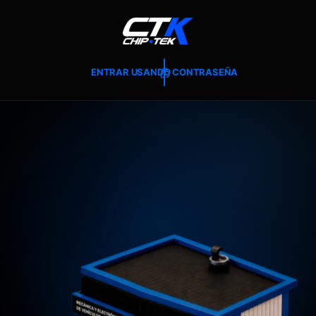
T
E
A
L
C
O
ENTRAR USANDO CONTRASEÑA
N
T
E
N
I
D
O