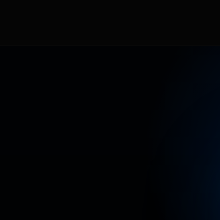
T
E
A
L
C
O
N
T
E
N
I
D
O