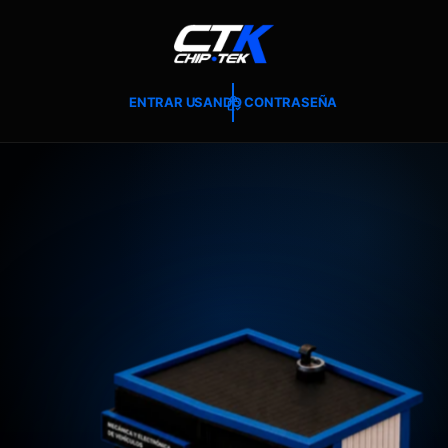
T
E
A
L
C
O
ENTRAR USANDO CONTRASEÑA
N
T
E
N
I
D
O