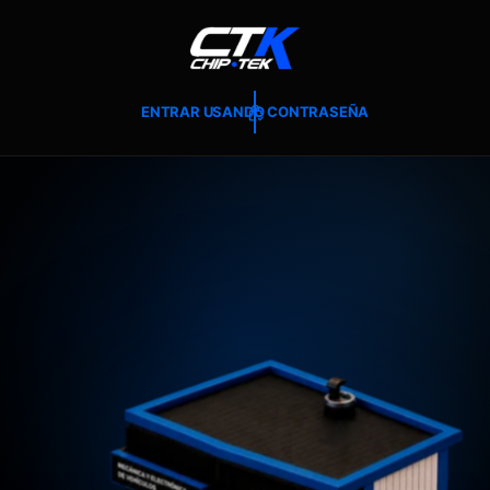
T
E
A
L
C
O
ENTRAR USANDO CONTRASEÑA
N
T
E
N
I
D
O