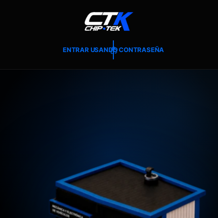
T
E
A
L
C
O
ENTRAR USANDO CONTRASEÑA
N
T
E
N
I
D
O