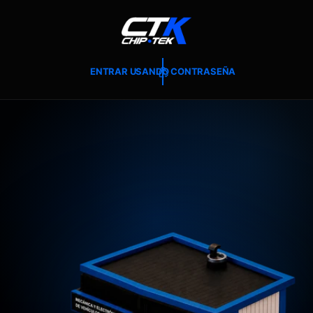
T
E
A
L
C
O
ENTRAR USANDO CONTRASEÑA
N
T
E
N
I
D
O