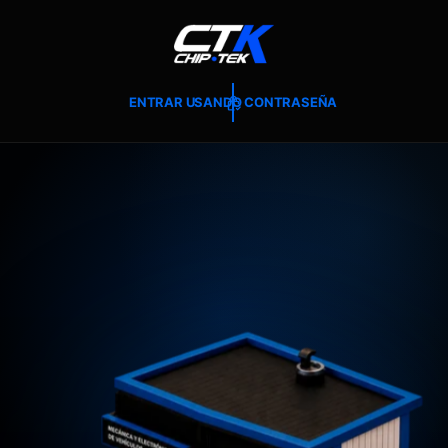
T
E
A
L
C
O
ENTRAR USANDO CONTRASEÑA
N
T
E
N
I
D
O