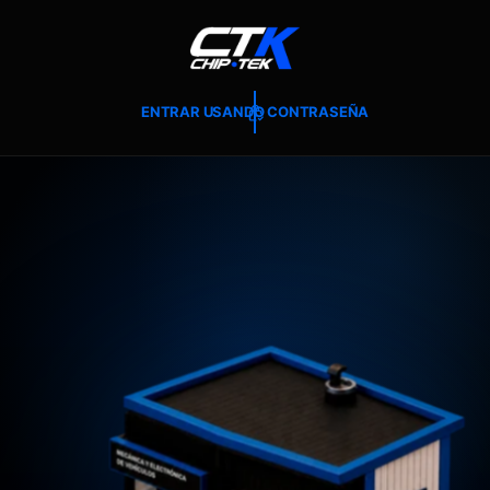
T
E
A
L
C
O
ENTRAR USANDO CONTRASEÑA
N
T
E
N
I
D
O