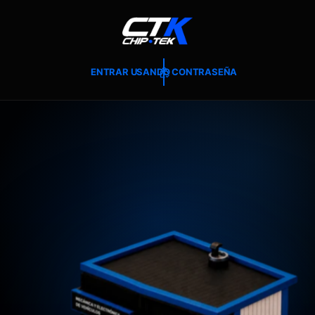
T
E
A
L
C
O
ENTRAR USANDO CONTRASEÑA
N
T
E
N
I
D
O