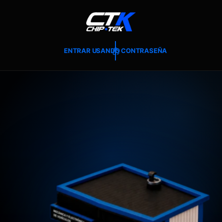
T
E
A
L
C
O
ENTRAR USANDO CONTRASEÑA
N
T
E
N
I
D
O