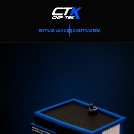
T
E
A
L
C
O
ENTRAR USANDO CONTRASEÑA
N
T
E
N
I
D
O