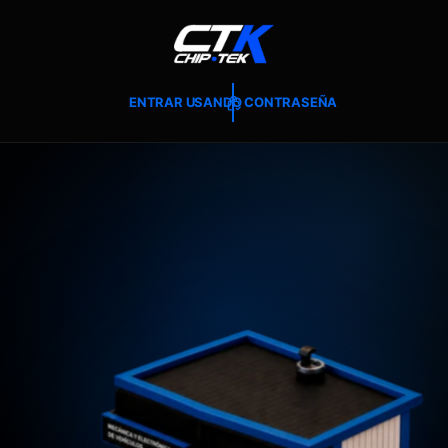
T
E
A
L
C
O
ENTRAR USANDO CONTRASEÑA
N
T
E
N
I
D
O