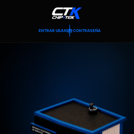
T
E
A
L
C
O
ENTRAR USANDO CONTRASEÑA
N
T
E
N
I
D
O