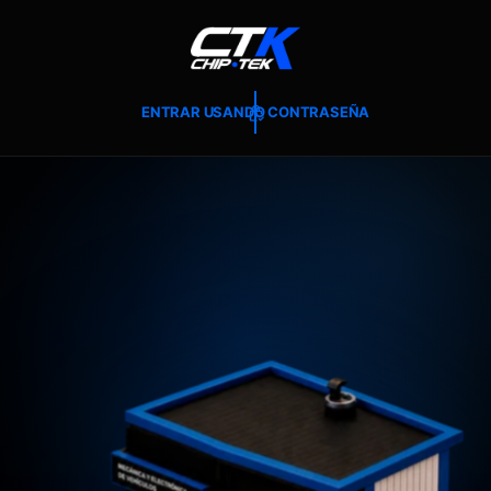
T
E
A
L
C
O
ENTRAR USANDO CONTRASEÑA
N
T
E
N
I
D
O