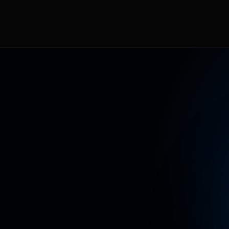
T
E
A
L
C
O
N
T
E
N
I
D
O