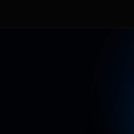
T
E
A
L
C
O
N
T
E
N
I
D
O